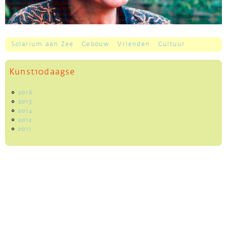
Solarium aan Zee
Gebouw
Vrienden
Cultuur
Hoofdmenu
Kunst10daagse
2016
2015
2014
2012
2011